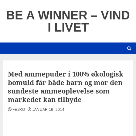
Skip
to
BE A WINNER – VIND
content
I LIVET
Med ammepuder i 100% økologisk
bomuld får både barn og mor den
sundeste ammeoplevelse som
markedet kan tilbyde
FESKO
JANUAR 16, 2014