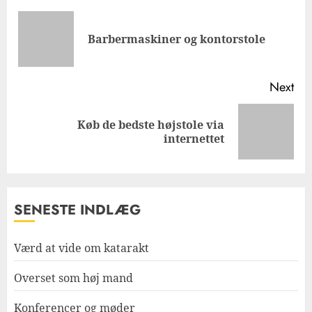
navigation
Pre
Barbermaskiner og kontorstole
pos
Next
Køb de bedste højstole via
Next
internettet
post:
SENESTE INDLÆG
Værd at vide om katarakt
Overset som høj mand
Konferencer og møder