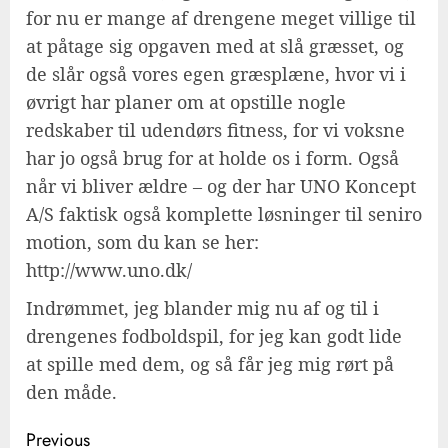
for nu er mange af drengene meget villige til
at påtage sig opgaven med at slå græsset, og
de slår også vores egen græsplæne, hvor vi i
øvrigt har planer om at opstille nogle
redskaber til udendørs fitness, for vi voksne
har jo også brug for at holde os i form. Også
når vi bliver ældre – og der har UNO Koncept
A/S faktisk også komplette løsninger til seniro
motion, som du kan se her:
http://www.uno.dk/
Indrømmet, jeg blander mig nu af og til i
drengenes fodboldspil, for jeg kan godt lide
at spille med dem, og så får jeg mig rørt på
den måde.
Post
Previous