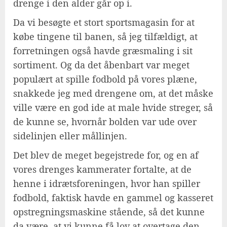
drenge i den alder går op i.
Da vi besøgte et stort sportsmagasin for at
købe tingene til banen, så jeg tilfældigt, at
forretningen også havde græsmaling i sit
sortiment. Og da det åbenbart var meget
populært at spille fodbold på vores plæne,
snakkede jeg med drengene om, at det måske
ville være en god ide at male hvide streger, så
de kunne se, hvornår bolden var ude over
sidelinjen eller mållinjen.
Det blev de meget begejstrede for, og en af
vores drenges kammerater fortalte, at de
henne i idrætsforeningen, hvor han spiller
fodbold, faktisk havde en gammel og kasseret
opstregningsmaskine stående, så det kunne
da være, at vi kunne få lov at overtage den.