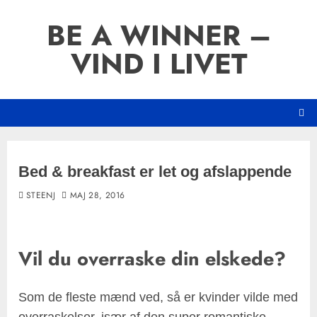
Skip
BE A WINNER –
to
content
VIND I LIVET
Bed & breakfast er let og afslappende
STEENJ
MAJ 28, 2016
Vil du overraske din elskede?
Som de fleste mænd ved, så er kvinder vilde med
overraskelser, især af den super romantiske