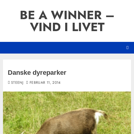
Skip
BE A WINNER –
to
content
VIND I LIVET
Danske dyreparker
STEENJ
FEBRUAR 11, 2014