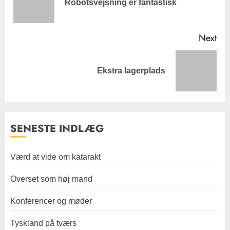
Robotsvejsning er fantastisk
pos
Next
Next
Ekstra lagerplads
post:
SENESTE INDLÆG
Værd at vide om katarakt
Overset som høj mand
Konferencer og møder
Tyskland på tværs