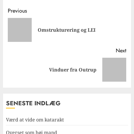
Post
Previous
navigation
Pre
Omstrukturering og LEI
pos
Next
Next
Vinduer fra Outrup
post:
SENESTE INDLÆG
Værd at vide om katarakt
Overset som høj mand