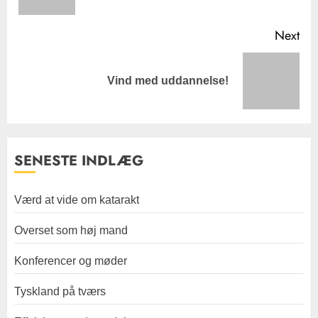
pos
Next
Next
Vind med uddannelse!
post:
SENESTE INDLÆG
Værd at vide om katarakt
Overset som høj mand
Konferencer og møder
Tyskland på tværs