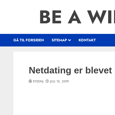
Skip
BE A WI
to
content
GÅ TIL FORSIDEN
SITEMAP
KONTAKT
Netdating er blevet
STEENJ
JULI 13, 2019