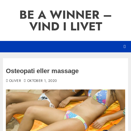
Skip
BE A WINNER –
to
content
VIND I LIVET
Osteopati eller massage
OLIVER
OKTOBER 1, 2020