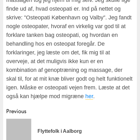
massagen tog jeg hjem til mig selv. Jeg skulle lige
finde ud af, hvad osteopati er. Ind på nettet og
skrive: ”Osteopati København og Valby”. Jeg fandt
nogle osteopater, hvoraf en virkelig var god til at
forklare tanken bag osteopati, og hvordan en
behandling hos en osteopat foregår. De
forklaringer, jeg læste om det, fik mig til at
overveje, at det muligvis ikke kun er en
kombination af genoptræning og massage, der
skal til, for at mit knæ bliver godt og helt funktionelt
igen. Måske er osteopati vejen frem. Læste at det
også kan hjælpe mod migræne
her
.
Post
Previous
navigation
Pr
Flyttefolk i Aalborg
po