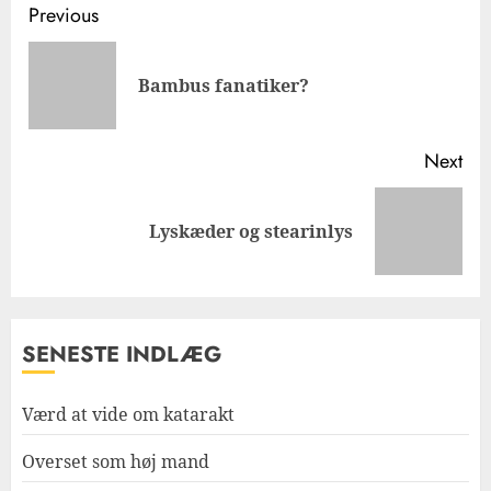
Post
Previous
navigation
Pre
Bambus fanatiker?
pos
Next
Next
Lyskæder og stearinlys
post:
SENESTE INDLÆG
Værd at vide om katarakt
Overset som høj mand