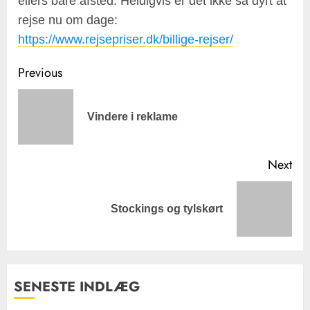
ellers bare afsted. Heldigvis er det ikke så dyrt at
rejse nu om dage:
https://www.rejsepriser.dk/billige-rejser/
Post
Previous
navigation
Pre
Vindere i reklame
pos
Next
Next
Stockings og tylskørt
post:
SENESTE INDLÆG