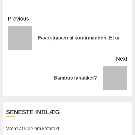
Post
Previous
navigation
Pr
Favoritgaven til konfirmanden: Et ur
pos
Next
Next
Bambus fanatiker?
post:
SENESTE INDLÆG
Værd at vide om katarakt